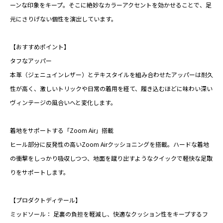
ーンな印象をキープ。そこに絶妙なカラーアクセントを効かせることで、足
元にさりげない個性を演出しています。
【おすすめポイント】
タフなアッパー
本革（ジェニュインレザー）とテキスタイルを組み合わせたアッパーは耐久
性が高く、激しいトリックや日常の着用を経て、履き込むほどに味わい深い
ヴィンテージの風合いへと変化します。
着地をサポートする「Zoom Air」搭載
ヒール部分に反発性の高いZoom Airクッショニングを搭載。ハードな着地
の衝撃をしっかり吸収しつつ、地面を蹴り出すようなクイックで軽快な足取
りをサポートします。
【プロダクトディテール】
ミッドソール： 足裏の負担を軽減し、快適なクッション性をキープするフ