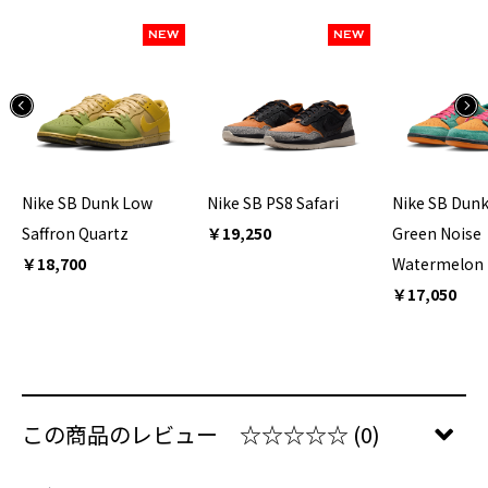
NEW
NEW
Nike SB Dunk Low
Nike SB PS8 Safari
Nike SB Dun
Saffron Quartz
￥19,250
Green Noise
￥18,700
Watermelon
￥17,050
この商品のレビュー
☆☆☆☆☆
(0)