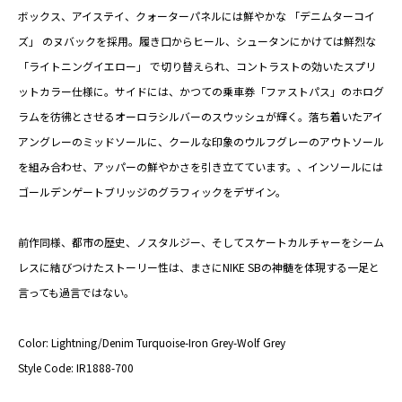
ボックス、アイステイ、クォーターパネルには鮮やかな 「デニムターコイ
ズ」 のヌバックを採用。履き口からヒール、シュータンにかけては鮮烈な
「ライトニングイエロー」 で切り替えられ、コントラストの効いたスプリ
ットカラー仕様に。サイドには、かつての乗車券「ファストパス」のホログ
ラムを彷彿とさせるオーロラシルバーのスウッシュが輝く。落ち着いたアイ
アングレーのミッドソールに、クールな印象のウルフグレーのアウトソール
を組み合わせ、アッパーの鮮やかさを引き立てています。、インソールには
ゴールデンゲートブリッジのグラフィックをデザイン。
前作同様、都市の歴史、ノスタルジー、そしてスケートカルチャーをシーム
レスに結びつけたストーリー性は、まさにNIKE SBの神髄を体現する一足と
言っても過言ではない。
Color: Lightning/Denim Turquoise-Iron Grey-Wolf Grey
Style Code: IR1888-700