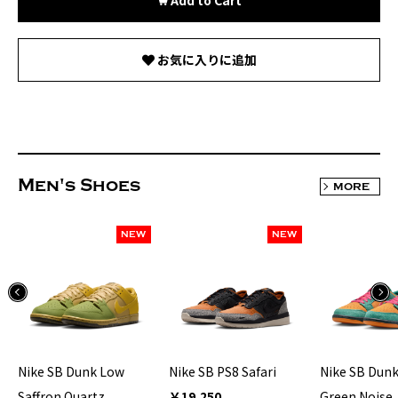
お気に入りに追加
Men's Shoes
MORE
NEW
NEW
Nike SB Dunk Low
Nike SB PS8 Safari
Nike SB Dun
Saffron Quartz
￥19,250
Green Noise