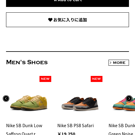
お気に入りに追加
Men's Shoes
MORE
NEW
NEW
Nike SB Dunk Low
Nike SB PS8 Safari
Nike SB Dun
Saffron Quartz
￥19,250
Green Noise