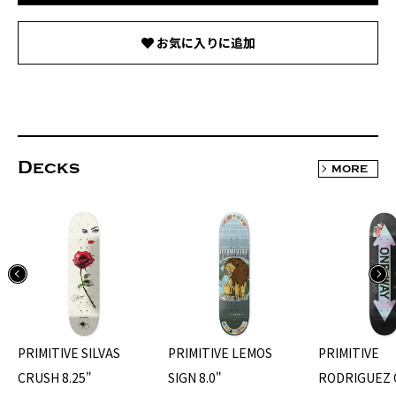
お気に入りに追加
Decks
MORE
PRIMITIVE SILVAS
PRIMITIVE LEMOS
PRIMITIVE
CRUSH 8.25"
SIGN 8.0"
RODRIGUEZ 