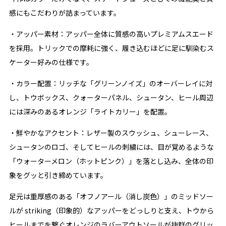
感にもこだわりが詰まっています。
・アッパー素材：アッパー全体に質感の高いプレミアムスエード
を採用。トリックでの摩耗に強く、履き込むほどに足に馴染むス
ケーター好みの仕様です。
・カラー配置：リッチな「グリーンノイズ」のオーバーレイに対
し、トウボックス、クォーターパネル、シュータン、ヒール周辺
には深みのあるオレンジ「ライトカリー」を配置。
・鮮やかなアクセント：レザー製のスウッシュ、シューレース、
シュータンのロゴ、そしてヒールの刺繍には、目が覚めるような
「ウォーターメロン（ホットピンク）」を落とし込み、全体の印
象をグッと引き締めています。
足元は重厚感のある「オフノアール（消し炭色）」のミッドソー
ルが striking（印象的）なアッパーをどっしりと支え、トウから
ヒールまでを繋ぐオレンジのラバーアウトソールが抜群のグリッ