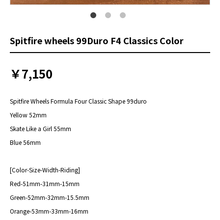
Spitfire wheels 99Duro F4 Classics Color
￥7,150
Spitfire Wheels Formula Four Classic Shape 99duro
Yellow 52mm
Skate Like a Girl 55mm
Blue 56mm
[Color-Size-Width-Riding]
Red-51mm-31mm-15mm
Green-52mm-32mm-15.5mm
Orange-53mm-33mm-16mm