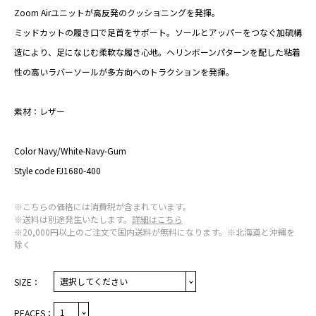
Zoom Airユニットが高反発のクッショニングを発揮。
ミッドカットの履き口で足首をサポート。ソールとアッパーをつなぐ加硫構
造により、足になじむ柔軟な履き心地。ヘリンボーンパターンを配した粘着
性の高いラバーソールが多方向へのトラクションを発揮。
素材：レザー
Color Navy/White-Navy-Gum
Style code FJ1680-400
※こちらの価格には消費税が含まれています。
※送料は別途発生いたします。
詳細はこちら
※20,000円以上のご注文で国内送料が無料になります。※北海道と沖縄を
除く
SIZE：
PEACES：