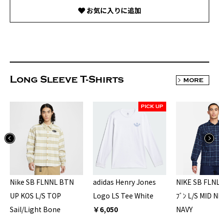
お気に入りに追加
Long Sleeve T-Shirts
MORE
PICK UP
Nike SB FLNNL BTN
adidas Henry Jones
NIKE SB FLNL
UP KOS L/S TOP
Logo LS Tee White
ﾌﾞﾝ L/S MID 
Sail/Light Bone
￥6,050
NAVY